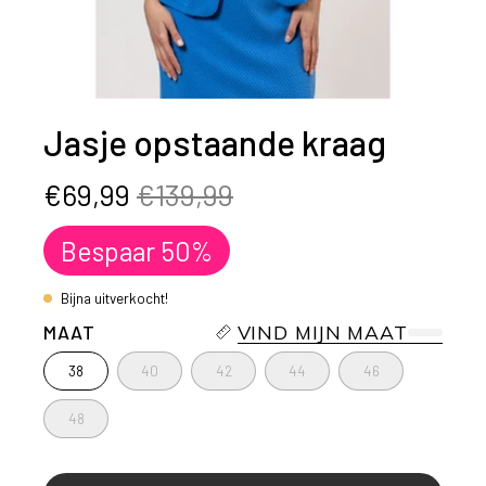
Jasje opstaande kraag
€69,99
€139,99
Bespaar
50%
Bijna uitverkocht!
MAAT
VIND MIJN MAAT
38
40
42
44
46
48