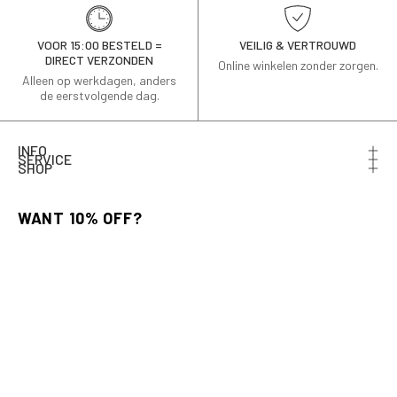
VOOR 15:00 BESTELD =
VEILIG & VERTROUWD
DIRECT VERZONDEN
Online winkelen zonder zorgen.
Alleen op werkdagen, anders
de eerstvolgende dag.
INFO
SERVICE
SHOP
Schrijf je in voor de nieuwsbrief en ontvang 10% korting
op je eerste bestelling.
Email
AANMELDEN