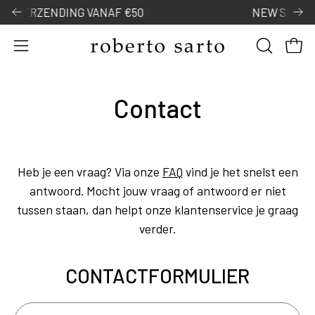
Door
NAF €50
NEW SPRING COLLECTION
naar
content
Open
OPEN
Open
navigatiemenu
ZOEKBAL
Contact
Heb je een vraag? Via onze
FAQ
vind je het snelst een
antwoord. Mocht jouw vraag of antwoord er niet
tussen staan, dan helpt onze klantenservice je graag
verder.
CONTACTFORMULIER
Naam