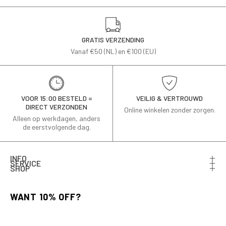
GRATIS VERZENDING
Vanaf €50 (NL) en €100 (EU)
VOOR 15:00 BESTELD =
VEILIG & VERTROUWD
DIRECT VERZONDEN
Online winkelen zonder zorgen.
Alleen op werkdagen, anders
de eerstvolgende dag.
INFO
SERVICE
SHOP
Schrijf je in voor de nieuwsbrief en ontvang 10% korting
op je eerste bestelling.