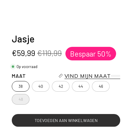
Jasje
€59,99
€119,99
Bespaar
50%
Op voorraad
MAAT
VIND MIJN MAAT
38
40
42
44
46
48
TOEVOEGEN AAN WINKELWAGEN