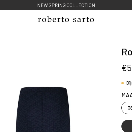
NEW SPRING COLLECTION
R
ng
€5
Bi
MA
3