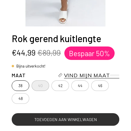
Rok gerend kuitlengte
€44,99
€89,99
Bespaar
50%
Bijna uitverkocht!
MAAT
VIND MIJN MAAT
38
40
42
44
46
48
TOEVOEGEN AAN WINKELWAGEN