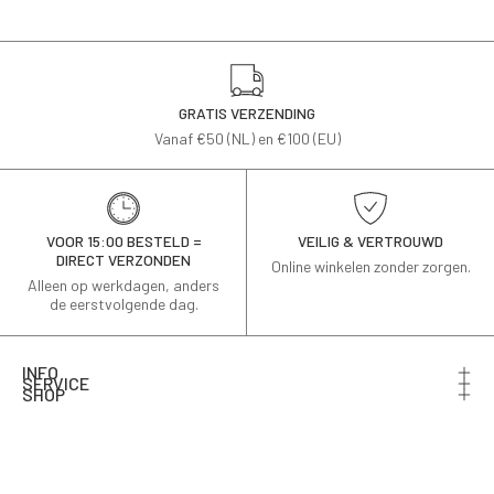
GRATIS VERZENDING
Vanaf €50 (NL) en €100 (EU)
VOOR 15:00 BESTELD =
VEILIG & VERTROUWD
DIRECT VERZONDEN
Online winkelen zonder zorgen.
Alleen op werkdagen, anders
de eerstvolgende dag.
INFO
SERVICE
SHOP
Schrijf je in voor de nieuwsbrief en ontvang 10% korting