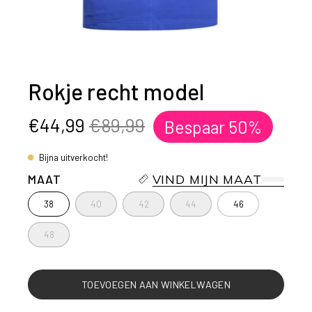
Rokje recht model
€44,99
€89,99
Bespaar
50%
Bijna uitverkocht!
MAAT
VIND MIJN MAAT
38
40
42
44
46
48
TOEVOEGEN AAN WINKELWAGEN