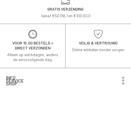
GRATIS VERZENDING
Vanaf €50 (NL) en €100 (EU)
VOOR 15:00 BESTELD =
VEILIG & VERTROUWD
DIRECT VERZONDEN
Online winkelen zonder zorgen.
Alleen op werkdagen, anders
de eerstvolgende dag.
INFO
SERVICE
SHOP
Schrijf je in voor de nieuwsbrief en ontvang 10% korting
op je eerste bestelling.
Email
AANMELDEN