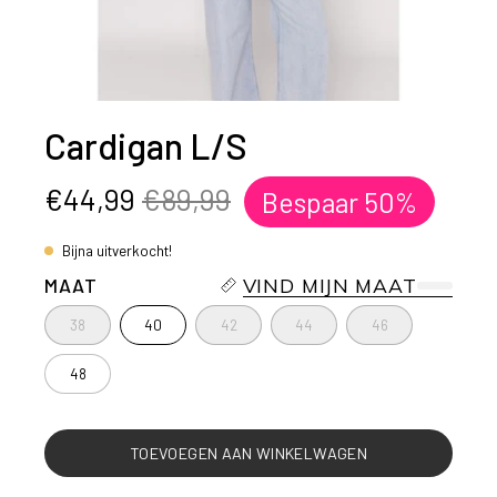
Cardigan L/S
€44,99
€89,99
Bespaar
50%
Bijna uitverkocht!
MAAT
VIND MIJN MAAT
38
40
42
44
46
48
TOEVOEGEN AAN WINKELWAGEN