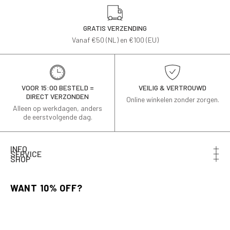
GRATIS VERZENDING
Vanaf €50 (NL) en €100 (EU)
VOOR 15:00 BESTELD =
VEILIG & VERTROUWD
DIRECT VERZONDEN
Online winkelen zonder zorgen.
Alleen op werkdagen, anders
de eerstvolgende dag.
INFO
SERVICE
SHOP
Schrijf je in voor de nieuwsbrief en ontvang 10% korting
op je eerste bestelling.