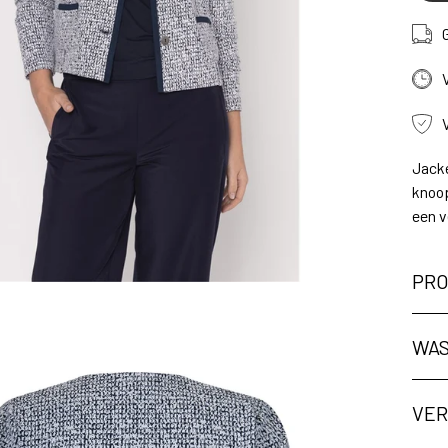
Jacke
knoop
een v
PRO
ng
WAS
VER