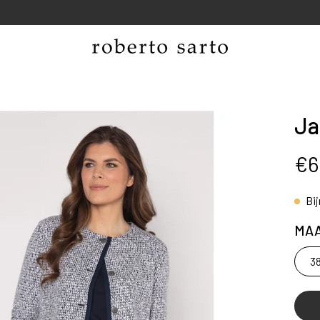
NEW SPRING COLLECTION
Ja
ng
€6
Bi
MA
3