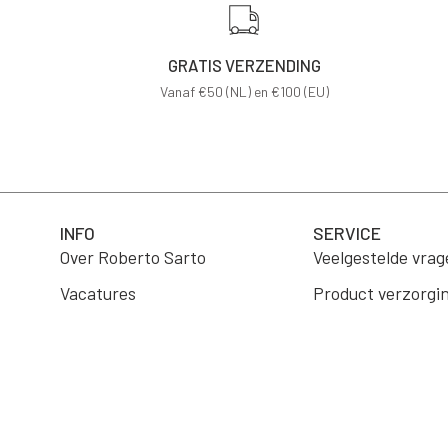
GRATIS VERZENDING
Vanaf €50 (NL) en €100 (EU)
INFO
SERVICE
Over Roberto Sarto
Veelgestelde vrag
Vacatures
Product verzorgi
B2B Portaal
Verzending
Wholesale
Retourneren
Algemene voorwa
Contact