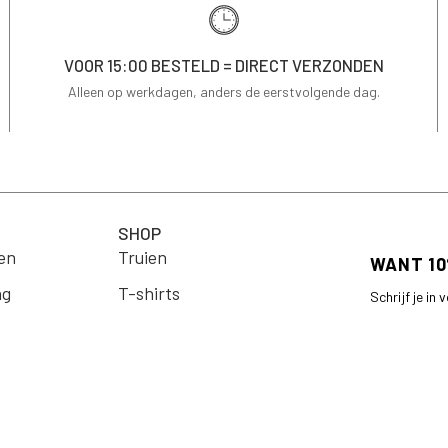
VOOR 15:00 BESTELD = DIRECT VERZONDEN
Alleen op werkdagen, anders de eerstvolgende dag.
SHOP
en
Truien
ng
T-shirts
Schrijf je in
op je eerste 
Jassen & Blazers
Email
Blouses
arden
Jurken
Rokken