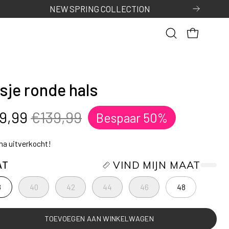
Open
OPEN WINK
zoekbalk
sje ronde hals
9,99
€139,99
Bespaar
50%
jna uitverkocht!
AT
VIND MIJN MAAT
8
40
42
44
46
48
TOEVOEGEN AAN WINKELWAGEN