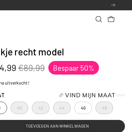
Open
OPEN WINK
zoekbalk
kje recht model
4,99
€89,99
Bespaar
50%
jna uitverkocht!
AT
VIND MIJN MAAT
8
40
42
44
46
48
TOEVOEGEN AAN WINKELWAGEN