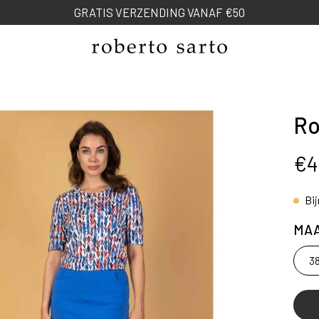
NEW SPRING COLLECTION
Ro
ng
€4
Bi
MA
3