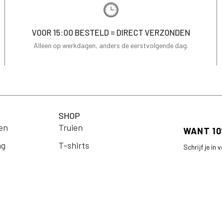
VOOR 15:00 BESTELD = DIRECT VERZONDEN
Alleen op werkdagen, anders de eerstvolgende dag.
SHOP
en
Truien
ng
T-shirts
Schrijf je in
op je eerste 
Jassen & Blazers
Email
Blouses
arden
Jurken
Rokken