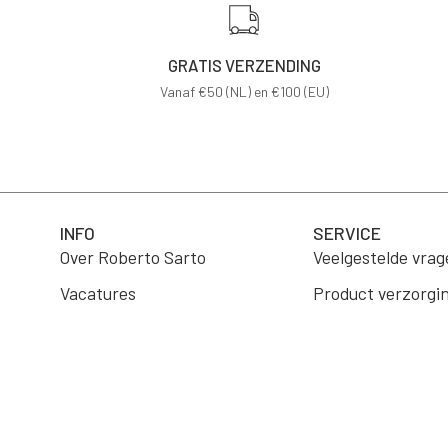
GRATIS VERZENDING
Vanaf €50 (NL) en €100 (EU)
INFO
SERVICE
Over Roberto Sarto
Veelgestelde vrag
Vacatures
Product verzorgi
B2B Portaal
Verzending
Wholesale
Retourneren
Algemene voorwa
Contact