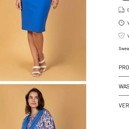
Sweat
PRO
WAS
ng
VER