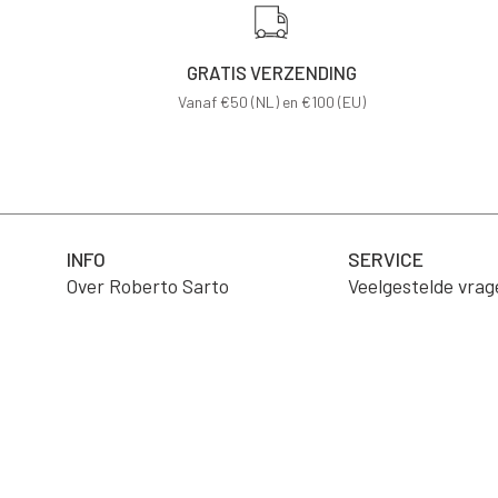
GRATIS VERZENDING
Vanaf €50 (NL) en €100 (EU)
INFO
SERVICE
Over Roberto Sarto
Veelgestelde vrag
Vacatures
Product verzorgi
B2B Portaal
Verzending
Wholesale
Retourneren
Algemene voorwa
Contact