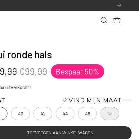
Open
OPEN WINK
zoekbalk
ui ronde hals
9,99
€99,99
Bespaar
50%
jna uitverkocht!
AT
VIND MIJN MAAT
8
40
42
44
46
48
TOEVOEGEN AAN WINKELWAGEN