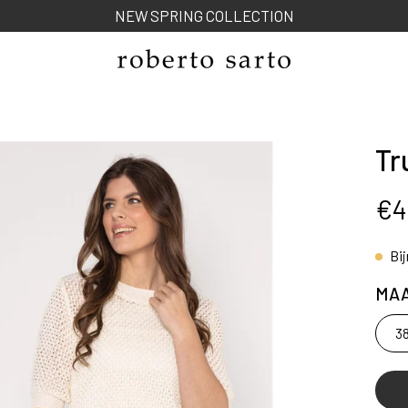
NEW SPRING COLLECTION
Tr
ng
€4
Bi
MA
3