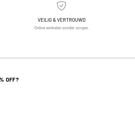
VEILIG & VERTROUWD
Online winkelen zonder zorgen.
 voor de nieuwsbrief en ontvang 10% korting
bestelling.
AANMELDEN