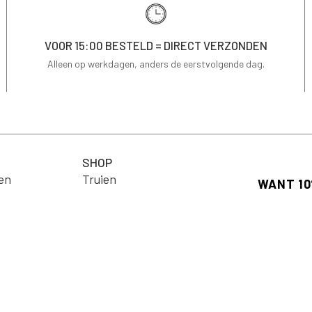
VOOR 15:00 BESTELD = DIRECT VERZONDEN
Alleen op werkdagen, anders de eerstvolgende dag.
SHOP
en
Truien
ng
T-shirts
Schrijf je in
op je eerste 
Jassen & Blazers
Email
Blouses
arden
Jurken
Rokken