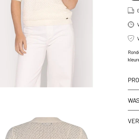
Ronde
kleur
PRO
WAS
ng
VER