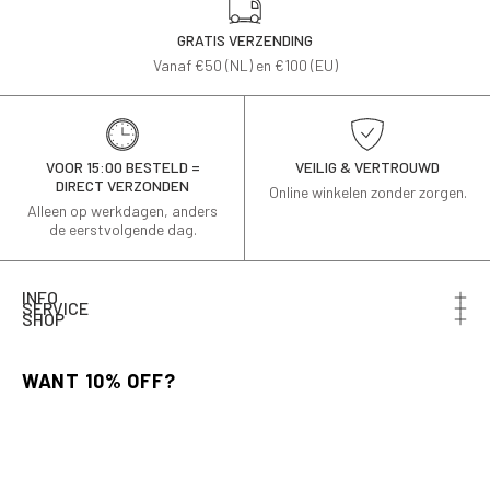
GRATIS VERZENDING
Vanaf €50 (NL) en €100 (EU)
VOOR 15:00 BESTELD =
VEILIG & VERTROUWD
DIRECT VERZONDEN
Online winkelen zonder zorgen.
Alleen op werkdagen, anders
de eerstvolgende dag.
INFO
SERVICE
SHOP
Schrijf je in voor de nieuwsbrief en ontvang 10% korting
op je eerste bestelling.
Email
AANMELDEN