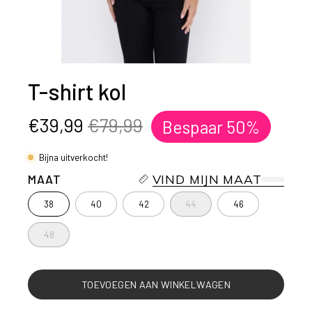
T-shirt kol
€39,99
€79,99
Bespaar
50%
Bijna uitverkocht!
MAAT
VIND MIJN MAAT
38
40
42
44
46
48
TOEVOEGEN AAN WINKELWAGEN