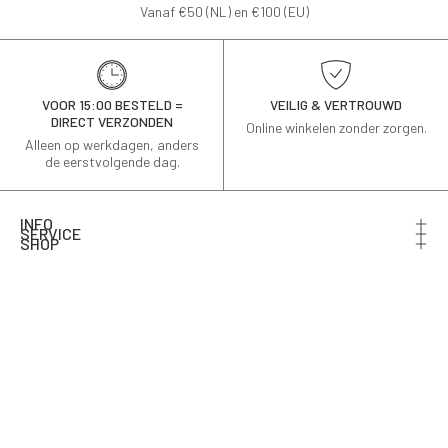
Vanaf €50 (NL) en €100 (EU)
VOOR 15:00 BESTELD =
VEILIG & VERTROUWD
DIRECT VERZONDEN
Online winkelen zonder zorgen.
Alleen op werkdagen, anders
de eerstvolgende dag.
INFO
SERVICE
SHOP
Schrijf je in voor de nieuwsbrief en ontvang 10% korting
op je eerste bestelling.
Email
AANMELDEN