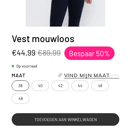
Vest mouwloos
€44,99
€89,99
Bespaar
50%
Op voorraad
MAAT
VIND MIJN MAAT
38
40
42
44
46
48
TOEVOEGEN AAN WINKELWAGEN