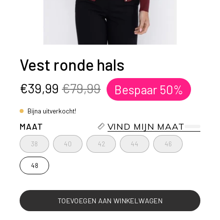
Vest ronde hals
€39,99
€79,99
Bespaar
50%
Bijna uitverkocht!
MAAT
VIND MIJN MAAT
38
40
42
44
46
48
TOEVOEGEN AAN WINKELWAGEN