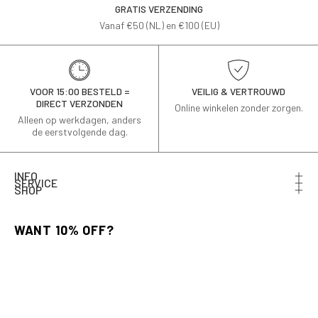
GRATIS VERZENDING
Vanaf €50 (NL) en €100 (EU)
VOOR 15:00 BESTELD =
VEILIG & VERTROUWD
DIRECT VERZONDEN
Online winkelen zonder zorgen.
Alleen op werkdagen, anders
de eerstvolgende dag.
INFO
SERVICE
SHOP
Schrijf je in voor de nieuwsbrief en ontvang 10% korting
op je eerste bestelling.
Email
AANMELDEN