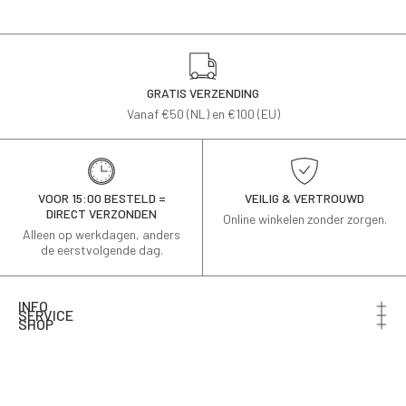
GRATIS VERZENDING
Vanaf €50 (NL) en €100 (EU)
VOOR 15:00 BESTELD =
VEILIG & VERTROUWD
DIRECT VERZONDEN
Online winkelen zonder zorgen.
Alleen op werkdagen, anders
de eerstvolgende dag.
INFO
SERVICE
SHOP
Schrijf je in voor de nieuwsbrief en ontvang 10% korting