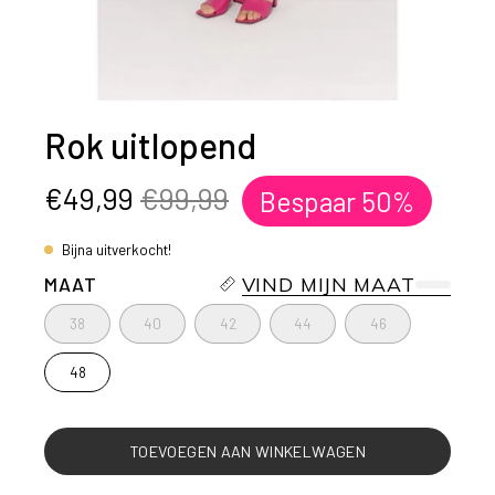
Rok uitlopend
€49,99
€99,99
Bespaar
50%
Bijna uitverkocht!
MAAT
VIND MIJN MAAT
38
40
42
44
46
48
TOEVOEGEN AAN WINKELWAGEN