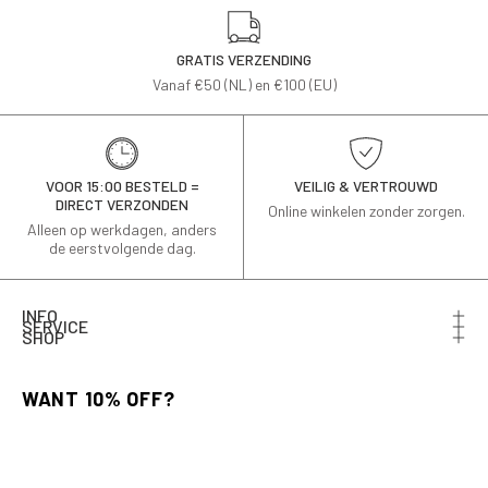
GRATIS VERZENDING
Vanaf €50 (NL) en €100 (EU)
VOOR 15:00 BESTELD =
VEILIG & VERTROUWD
DIRECT VERZONDEN
Online winkelen zonder zorgen.
Alleen op werkdagen, anders
de eerstvolgende dag.
INFO
SERVICE
SHOP
Schrijf je in voor de nieuwsbrief en ontvang 10% korting
op je eerste bestelling.