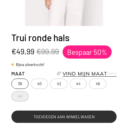
Trui ronde hals
€49,99
€99,99
Bespaar
50%
Bijna uitverkocht!
MAAT
VIND MIJN MAAT
38
40
42
44
46
48
TOEVOEGEN AAN WINKELWAGEN